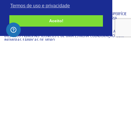
Termos de uso e privacidade
A VIDROMECANICA É UMA FÁBRICA DE EQUIPAMENTOS TÉRMICOS
(RECOZIMENTO, DECORAÇÃO E TÊMPERA) E DE TRATAMENTO DE SUPERFÍCIE
(TRATAMENTO A QUENTE E TRATAMENTO A FRIO), PARA A INDÚSTRIA
Aceito!
VIDREIRA.
A SUA TECNOLOGIA RESULTA DE UMA EXPERIÊNCIA SUPERIOR A 30 ANOS
DOS SEUS PRINCIPAIS TÉCNICOS E DE UMA ESTREITA COLABORAÇÃO COM
INÚMERAS FÁBRICAS DE VIDRO.
FÁBRICA
RUA CENTRAL Nº 22 – GARCIA
2430-017 MARINHA GRANDE
PORTUGAL
T:
+351 244 555 060
T:
+351 244 555 065