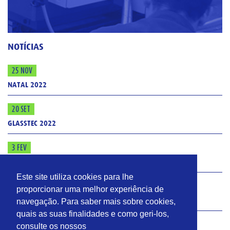
NOTÍCIAS
25 NOV
NATAL 2022
20 SET
GLASSTEC 2022
3 FEV
ISO 9001: 2015
Este site utiliza cookies para lhe
4 JAN
proporcionar uma melhor experiência de
O VIDRO
navegação. Para saber mais sobre cookies,
quais as suas finalidades e como geri-los,
A VIDROMECÂNICA
consulte os nossos